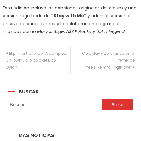
Esta edición incluye las canciones originales del álbum y una
versión regrabada de
“Stay with Me”
y además versiones
en vivo de varios temas y la colaboración de grandes
músicos como
Mary J. Blige, A$AP Rocky
y
John Legend.
Navegación
El primer trailer de “A complete
Coldplay y Zerb lanzaron el
Unkown”, la biopic de Bob
remix de
de
Dylan
“feelslikeimfallinginlove”
entradas
BUSCAR
Buscar:
MÁS NOTICIAS