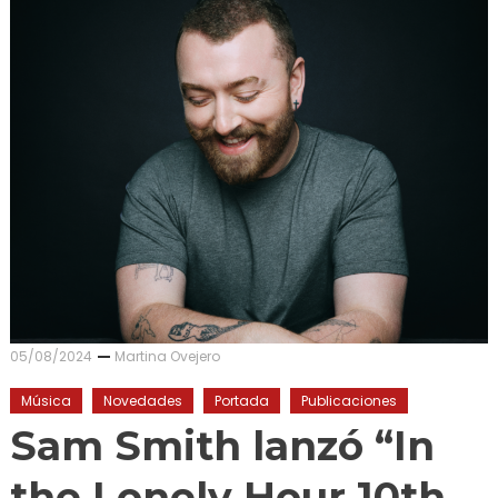
05/08/2024
Martina Ovejero
Música
Novedades
Portada
Publicaciones
Sam Smith lanzó “In
the Lonely Hour 10th