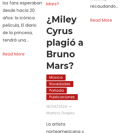
los fans esperaban
recaudando…
desde hacía 20
¿Miley
años: la icónica
Read More
película, El diario
Cyrus
de la princesa,
plagió a
tendrá una…
Bruno
Read More
Mars?
Música
Novedades
Portada
Publicaciones
18/09/2024
Martina Ovejero
La artista
norteamericana y