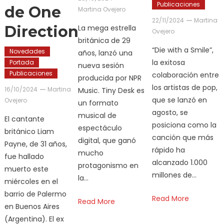
Publicaciones
de One
Martina Ovejero
22/11/2024
Martina
Direction
La mega estrella
Ovejero
británica de 29
“Die with a Smile”,
Novedades
años, lanzó una
la exitosa
Portada
nueva sesión
Publicaciones
colaboración entre
producida por NPR
los artistas de pop,
16/10/2024
Martina
Music. Tiny Desk es
que se lanzó en
Ovejero
un formato
agosto, se
musical de
El cantante
posiciona como la
espectáculo
británico Liam
canción que más
digital, que ganó
Payne, de 31 años,
rápido ha
mucho
fue hallado
alcanzado 1.000
protagonismo en
muerto este
millones de…
la…
miércoles en el
barrio de Palermo
Read More
Read More
en Buenos Aires
(Argentina). El ex