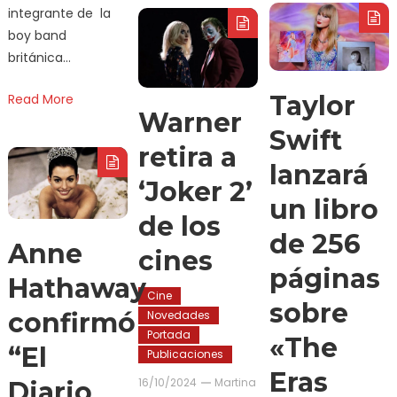
integrante de la
boy band
británica…
Taylor
Read More
Warner
Swift
retira a
lanzará
‘Joker 2’
un libro
de los
de 256
Anne
cines
páginas
Hathaway
Cine
sobre
confirmó
Novedades
Portada
«The
“El
Publicaciones
Eras
16/10/2024
Martina
Diario