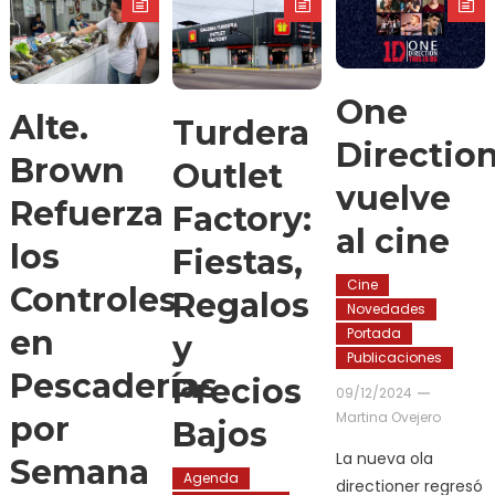
One
Alte.
Turdera
Directio
Brown
Outlet
vuelve
Refuerza
Factory:
al cine
los
Fiestas,
Cine
Controles
Regalos
Novedades
en
Portada
y
Publicaciones
Pescaderías
Precios
09/12/2024
Martina Ovejero
por
Bajos
La nueva ola
Semana
Agenda
directioner regresó