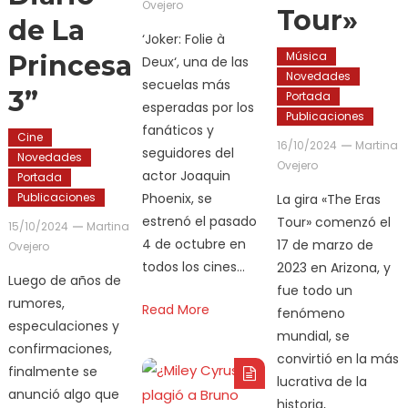
Ovejero
Tour»
de La
‘Joker: Folie à
Música
Princesa
Deux‘, una de las
Novedades
secuelas más
3”
Portada
esperadas por los
Publicaciones
fanáticos y
Cine
16/10/2024
Martina
seguidores del
Novedades
Ovejero
actor Joaquin
Portada
Phoenix, se
Publicaciones
La gira «The Eras
estrenó el pasado
Tour» comenzó el
15/10/2024
Martina
4 de octubre en
17 de marzo de
Ovejero
todos los cines…
2023 en Arizona, y
Luego de años de
fue todo un
rumores,
Read More
fenómeno
especulaciones y
mundial, se
confirmaciones,
convirtió en la más
finalmente se
lucrativa de la
anunció algo que
historia,