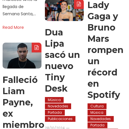
Lady
llegada de
Semana Santa,…
Gaga y
Bruno
Read More
Dua
Mars
Lipa
rompen
sacó un
un
nuevo
récord
Tiny
Falleció
en
Desk
Liam
Spotify
Payne,
Música
Novedades
Cultura
ex
Portada
Música
Publicaciones
Novedades
miembro
Portada
28/10/2024