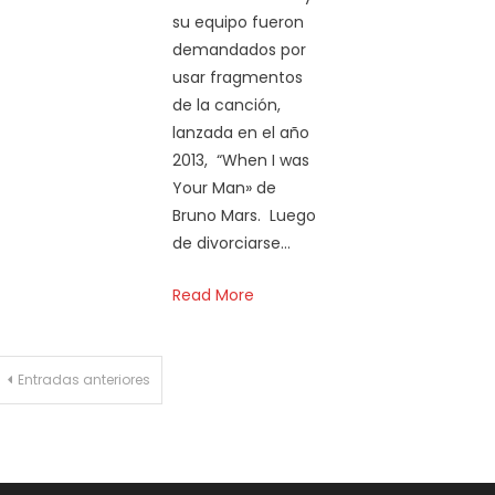
su equipo fueron
demandados por
usar fragmentos
de la canción,
lanzada en el año
2013, “When I was
Your Man» de
Bruno Mars. Luego
de divorciarse…
Read More
Navegación
Entradas anteriores
de
entradas