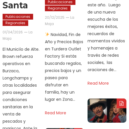
Publicaciones
Santa
este año. Luego
Regionales
de una nueva
Publicaciones
20/12/2025
La
escucha de los
Regionales
Maja
mejores éxitos,
01/04/2026
La
recuerdos de
Navidad, Fin de
Maja
momentos vividos
Año y Precios Bajos
y homenajes a
en Turdera Outlet
El Municiío de Alte.
través de redes
Factory Si estás
Brown refuerza
sociales, las
buscando regalos,
operativos en
oraciones de…
precios bajos y un
Burzaco,
paseo para
Longchamps y
Read More
disfrutar en
otras localidades
familia, hay un
para asegurar
lugar en Zona…
condiciones
sanitarias en la
Read More
venta de
pescados y
mariscos. Ante la