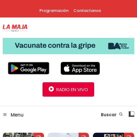
Skip
Programación
Contactanos
To
Content
30 Años Juntos!
Radio La Maja
RADIO EN VIVO
Menu
Buscar