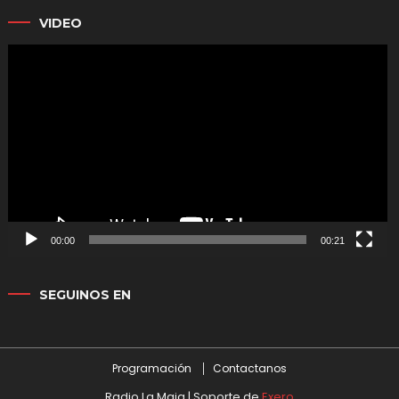
VIDEO
Reproductor
de
vídeo
00:00
00:21
SEGUINOS EN
Programación
Contactanos
Radio La Maja | Soporte de
Exero