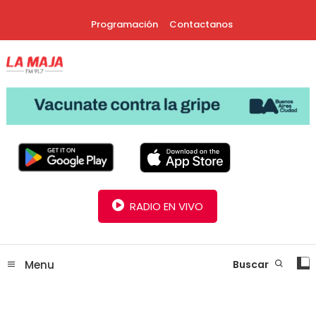
Skip
Programación
Contactanos
To
Content
30 Años Juntos!
Radio La Maja
RADIO EN VIVO
Menu
Buscar