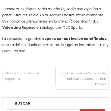
“Partidazo. Durísimo. Tenía mucha fe, sabía que algo iba a
pasar. Esta vez se dio. Lo buscamos hasta último momento.
Confiábamos plenamente en la China (Cosentino)”
, dijo
Valentina Raposo
en diálogo con TyC Sports.
La selección argentina
espera por su rival en semifinales
,
que saldrá del duelo que más tarde jugarán los Países Bajos y
Gran Bretaña.
Navegación
Medalla dorada para
El primer trailer de “A complete
Argentina
Unkown”, la biopic de Bob
de
Dylan
entradas
BUSCAR