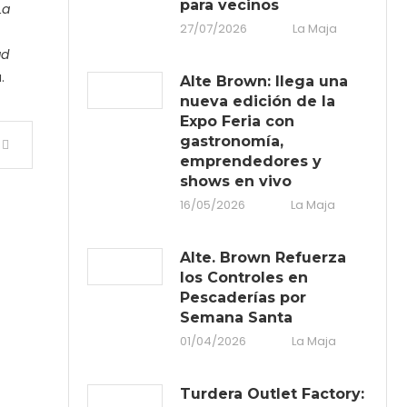
para vecinos
La
27/07/2026
La Maja
ad
.
Alte Brown: llega una
nueva edición de la
Expo Feria con
gastronomía,
emprendedores y
shows en vivo
16/05/2026
La Maja
Alte. Brown Refuerza
los Controles en
Pescaderías por
Semana Santa
01/04/2026
La Maja
Turdera Outlet Factory: