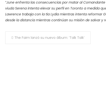
“
June enfrenta las consecuencias por matar al Comandante Wa
viuda Serena intenta elevar su perfil en Toronto a medida q
Lawrence trabaja con la tía Lydia mientras intenta reformar G
desde la distancia mientras continúan su misión de salvar y
Navegación
The Faim lanzó su nuevo álbum: ‘Talk Talk’
de
entradas