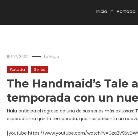
Inicio
Portada
15/07/2022
La Maja
Portada
Series
The Handmaid’s Tale a
temporada con un nue
Hulu
anticipa el regreso de una de sus series más exitosas:
T
esperadísima quinta temporada, que nos presenta un nuevo
[youtube https://www.youtube.com/watch?v=Gza2V9SvD