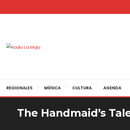
Skip
To
Content
30 Años Juntos!
Radio La Maja
REGIONALES
MÚSICA
CULTURA
AGENDA
The Handmaid’s Tale