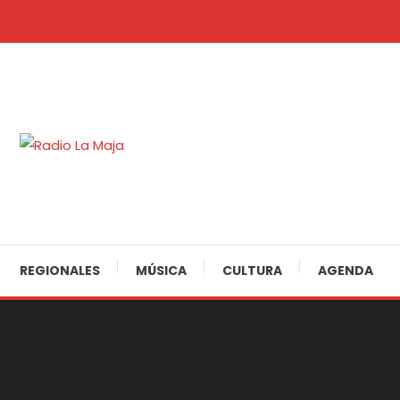
Skip
To
Content
30 Años Juntos!
Radio La Maja
REGIONALES
MÚSICA
CULTURA
AGENDA