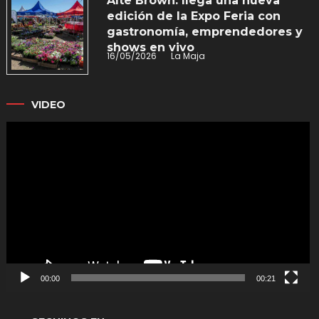
Alte Brown: llega una nueva
edición de la Expo Feria con
gastronomía, emprendedores y
shows en vivo
16/05/2026
La Maja
VIDEO
Reproductor
de
vídeo
00:00
00:21