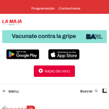
Skip
Programación
Contactanos
To
Content
30 Años Juntos!
Radio La Maja
RADIO EN VIVO
Menu
Buscar