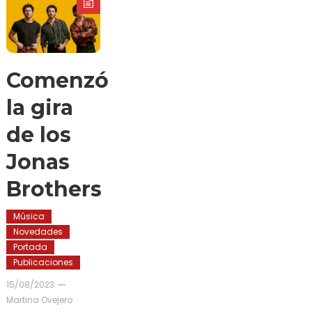
Comenzó
la gira
de los
Jonas
Brothers
Música
Novedades
Portada
Publicaciones
15/08/2023
Martina Ovejero