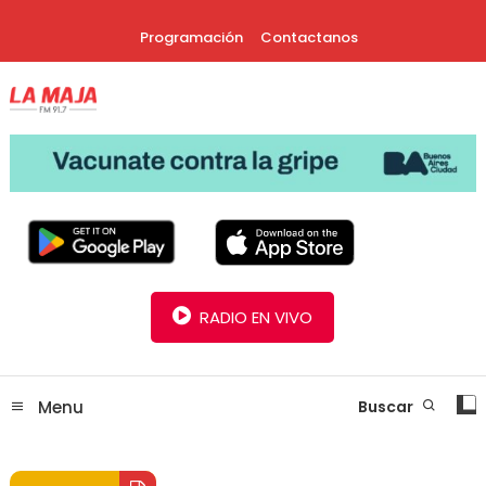
Skip
Programación
Contactanos
To
Content
30 Años Juntos!
Radio La Maja
RADIO EN VIVO
Menu
Buscar