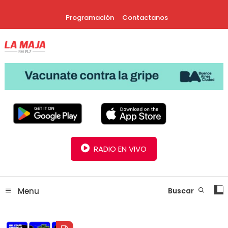
Skip
Programación
Contactanos
To
Content
30 Años Juntos!
Radio La Maja
RADIO EN VIVO
Menu
Buscar