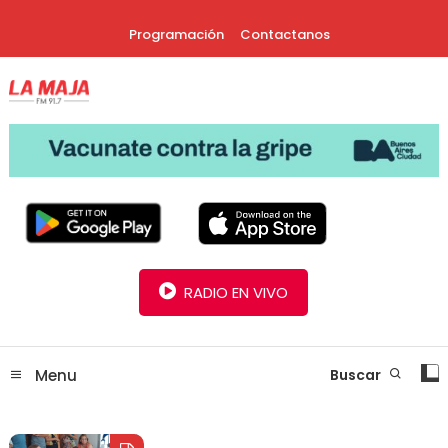
Skip
Programación
Contactanos
To
Content
30 Años Juntos!
Radio La Maja
RADIO EN VIVO
Menu
Buscar