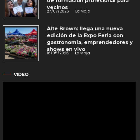
de formación profesional para
vecinos
27/07/2026
La Maja
Alte Brown: llega una nueva
edición de la Expo Feria con
gastronomía, emprendedores y
shows en vivo
16/05/2026
La Maja
VIDEO
Reproductor
de
vídeo