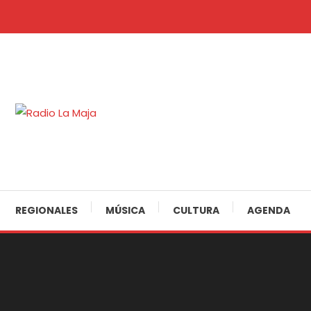
Skip
To
Content
30 Años Juntos!
Radio La Maja
REGIONALES
MÚSICA
CULTURA
AGENDA