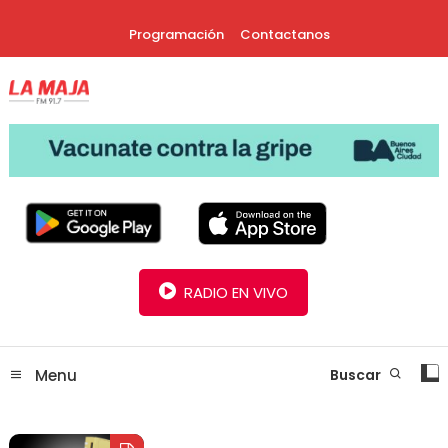
Skip
Programación
Contactanos
To
Content
30 Años Juntos!
Radio La Maja
RADIO EN VIVO
Menu
Buscar