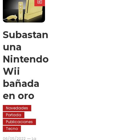
Subastan
una
Nintendo
Wii
bañada
en oro
Novedades
Portada
Publicaciones
Tecno
06/05/2022
La