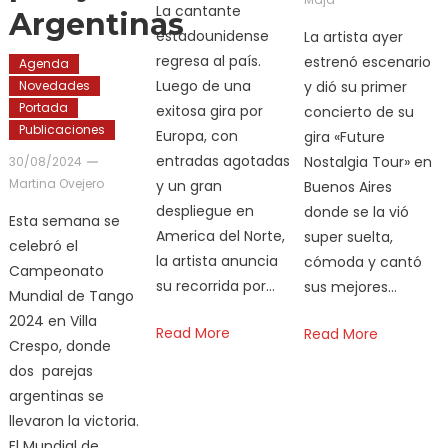
La cantante
Argentinas
estadounidense
La artista ayer
regresa al país.
estrenó escenario
Agenda
Luego de una
y dió su primer
Novedades
Portada
exitosa gira por
concierto de su
Publicaciones
Europa, con
gira «Future
entradas agotadas
Nostalgia Tour» en
30/08/2024
Martina Ovejero
y un gran
Buenos Aires
despliegue en
donde se la vió
Esta semana se
America del Norte,
super suelta,
celebró el
la artista anuncia
cómoda y cantó
Campeonato
su recorrida por…
sus mejores…
Mundial de Tango
2024 en Villa
Read More
Read More
Crespo, donde
dos parejas
argentinas se
llevaron la victoria.
El Mundial de