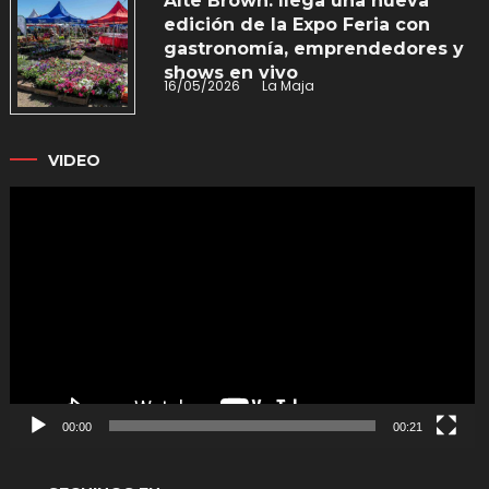
Alte Brown: llega una nueva
edición de la Expo Feria con
gastronomía, emprendedores y
shows en vivo
16/05/2026
La Maja
VIDEO
Reproductor
de
vídeo
00:00
00:21