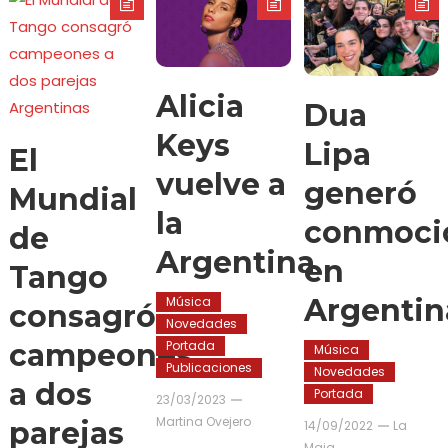
Alicia
Dua
Keys
Lipa
El
vuelve a
generó
Mundial
la
conmoci
de
Argentina
en
Tango
Argentin
Música
consagró
Novedades
Portada
campeones
Música
Publicaciones
Novedades
a dos
Portada
23/03/2023
Martina Ovejero
parejas
14/09/2022
La
Maja