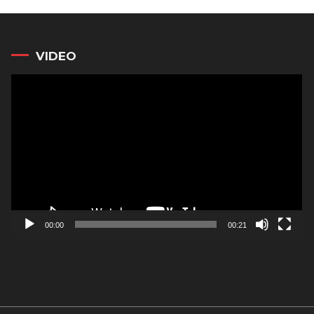
VIDEO
Reproductor
de
vídeo
00:00
00:21