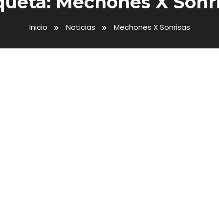
queta:
Mechones X Sonr
Inicio
Noticias
Mechones X Sonrisas