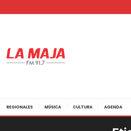
Skip
To
Content
30 Años Juntos!
Radio La Maja
REGIONALES
MÚSICA
CULTURA
AGENDA