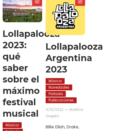
Lollapalooza
2023:
Lollapalooza
qué
Argentina
saber
2023
sobre el
Música
Novedades
máximo
Portada
festival
Publicaciones
11/10/2022
Martina
musical
Ovejero
Música
Billie Eilish, Drake,