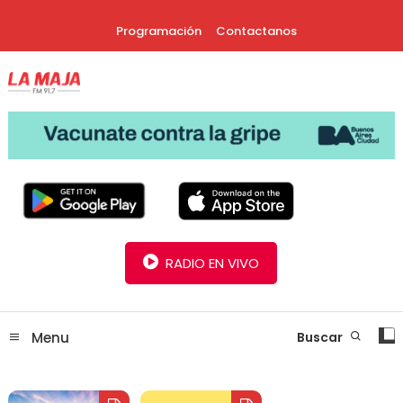
Skip
Programación
Contactanos
To
Content
30 Años Juntos!
Radio La Maja
RADIO EN VIVO
Menu
Buscar