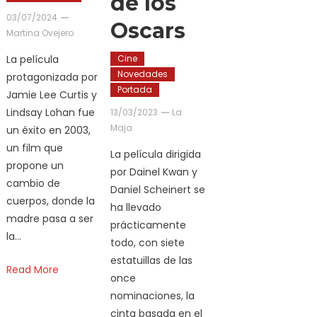
de los
03/07/2024
Oscars
Martina Ovejero
La película
Cine
Novedades
protagonizada por
Portada
Jamie Lee Curtis y
Lindsay Lohan fue
13/03/2023
La
Maja
un éxito en 2003,
un film que
La película dirigida
propone un
por Dainel Kwan y
cambio de
Daniel Scheinert se
cuerpos, donde la
ha llevado
madre pasa a ser
prácticamente
la…
todo, con siete
estatuillas de las
Read More
once
nominaciones, la
cinta basada en el