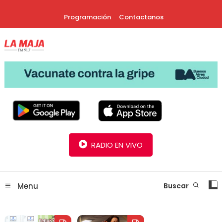
Skip
Programación
Contactanos
To
Content
30 Años Juntos!
Radio La Maja
RADIO EN VIVO
Menu
Buscar