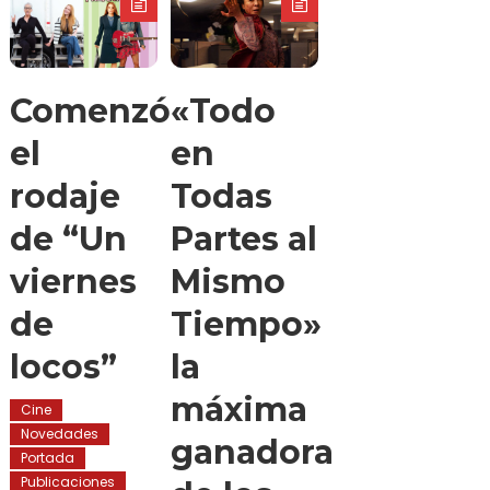
Comenzó
«Todo
el
en
rodaje
Todas
de “Un
Partes al
viernes
Mismo
de
Tiempo»
locos”
la
máxima
Cine
Novedades
ganadora
Portada
Publicaciones