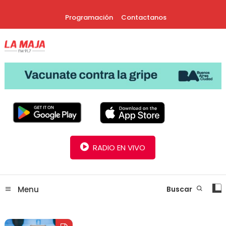
Skip
Programación
Contactanos
To
Content
30 Años Juntos!
Radio La Maja
RADIO EN VIVO
Menu
Buscar