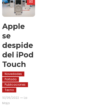
Apple
se
despide
del iPod
Touch
Novedades
Portada
Publicaciones
Tecno
10/05/2022
La
Maja