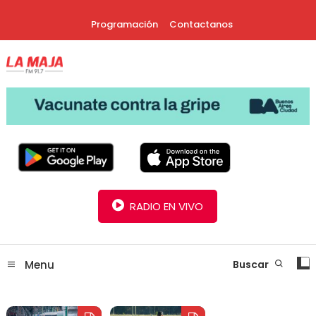
Skip
Programación
Contactanos
To
Content
30 Años Juntos!
Radio La Maja
RADIO EN VIVO
Menu
Buscar