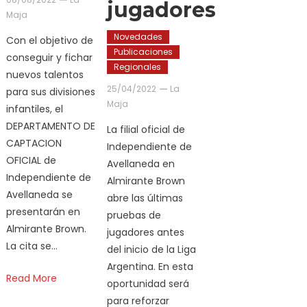
jugadores
Maja
Novedades
Con el objetivo de
Publicaciones
conseguir y fichar
Regionales
nuevos talentos
25/04/2022
La
para sus divisiones
Maja
infantiles, el
DEPARTAMENTO DE
La filial oficial de
CAPTACION
Independiente de
OFICIAL de
Avellaneda en
Independiente de
Almirante Brown
Avellaneda se
abre las últimas
presentarán en
pruebas de
Almirante Brown.
jugadores antes
La cita se…
del inicio de la Liga
Argentina. En esta
Read More
oportunidad será
para reforzar