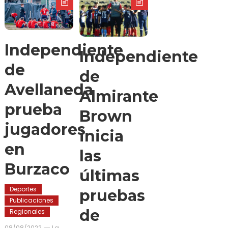
Independiente
Independiente
de
de
Avellaneda
Almirante
prueba
Brown
jugadores
inicia
en
las
Burzaco
últimas
Deportes
pruebas
Publicaciones
de
Regionales
08/08/2022
La