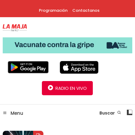
Skip
Programación
Contactanos
To
Content
30 Años Juntos!
Radio La Maja
RADIO EN VIVO
Menu
Buscar