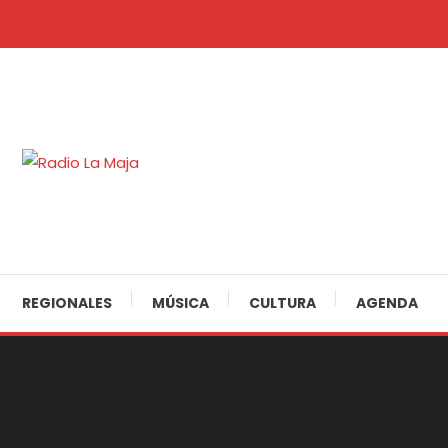
Skip
To
Content
30 Años Juntos!
Radio La Maja
REGIONALES
MÚSICA
CULTURA
AGENDA