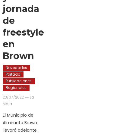
jornada
de
freestyle
en
Brown
Novedades
Portada
Publicaciones
Regionales
23/07/2022
La
Maja
El Municipio de
Almirante Brown
llevará adelante