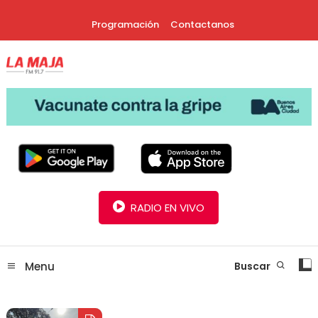
Skip
Programación
Contactanos
To
Content
30 Años Juntos!
Radio La Maja
RADIO EN VIVO
Menu
Buscar