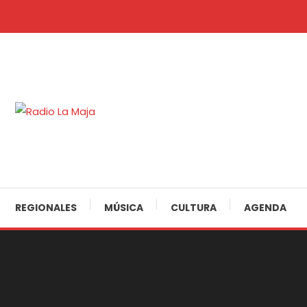
Skip
To
Content
30 Años Juntos!
Radio La Maja
REGIONALES
MÚSICA
CULTURA
AGENDA