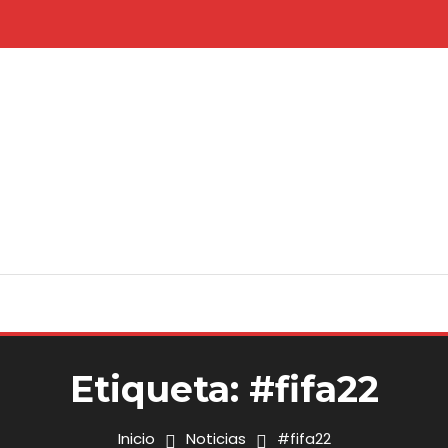
Etiqueta:
#fifa22
Inicio
Noticias
#fifa22