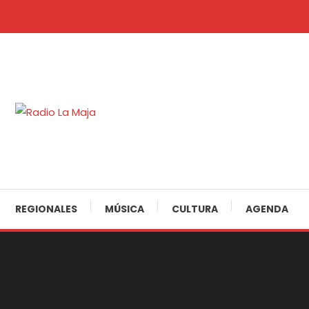
Skip
To
Content
30 Años Juntos!
Radio La Maja
REGIONALES
MÚSICA
CULTURA
AGENDA