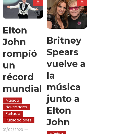
Elton
Britney
John
Spears
rompió
vuelve a
un
la
récord
música
mundial
junto a
Música
Novedades
Elton
Portada
John
Publicaciones
01/02/2023
Música