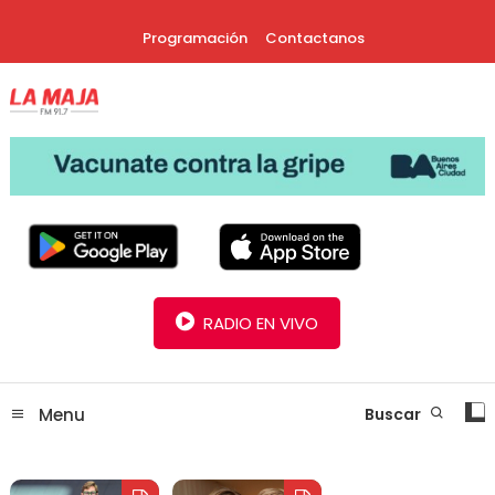
Skip
Programación
Contactanos
To
Content
30 Años Juntos!
Radio La Maja
RADIO EN VIVO
Menu
Buscar