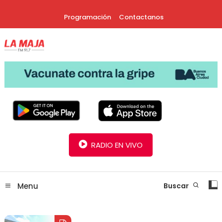
Skip
Programación
Contactanos
To
Content
30 Años Juntos!
Radio La Maja
RADIO EN VIVO
Menu
Buscar