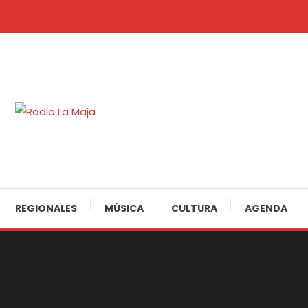
Skip
To
Content
30 Años Juntos!
Radio La Maja
REGIONALES
MÚSICA
CULTURA
AGENDA