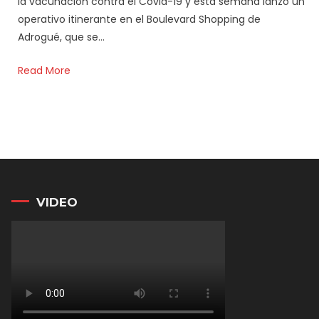
la vacunación contra el Covid-19 y esta semana lanzó un
operativo itinerante en el Boulevard Shopping de
Adrogué, que se…
Read More
VIDEO