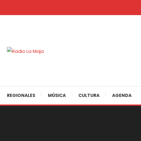
Skip
To
Content
30 Años Juntos!
Radio La Maja
REGIONALES
MÚSICA
CULTURA
AGENDA