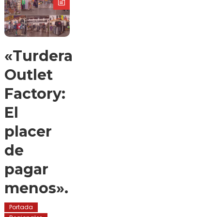
«Turdera
Outlet
Factory:
El
placer
de
pagar
menos».
Portada