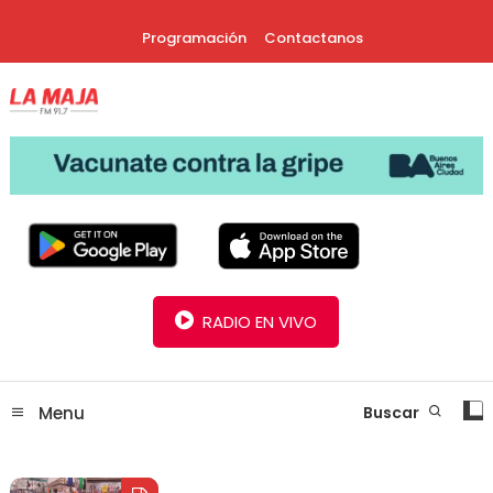
Skip
Programación
Contactanos
To
Content
30 Años Juntos!
Radio La Maja
RADIO EN VIVO
Menu
Buscar