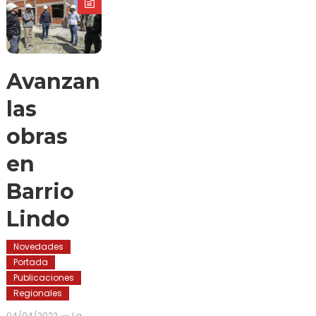
Avanzan
las
obras
en
Barrio
Lindo
Novedades
Portada
Publicaciones
Regionales
04/04/2022
La