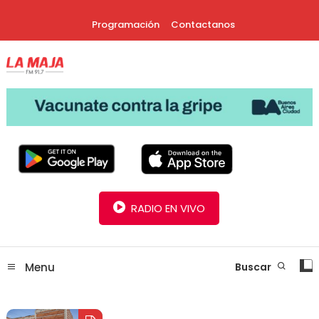
Skip
Programación
Contactanos
To
Content
30 Años Juntos!
Radio La Maja
RADIO EN VIVO
Menu
Buscar