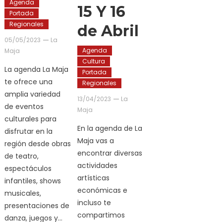
Agenda
15 Y 16
Portada
Regionales
de Abril
05/05/2023
La
Agenda
Maja
Cultura
La agenda La Maja
Portada
te ofrece una
Regionales
amplia variedad
13/04/2023
La
de eventos
Maja
culturales para
En la agenda de La
disfrutar en la
Maja vas a
región desde obras
encontrar diversas
de teatro,
actividades
espectáculos
artísticas
infantiles, shows
económicas e
musicales,
incluso te
presentaciones de
compartimos
danza, juegos y…