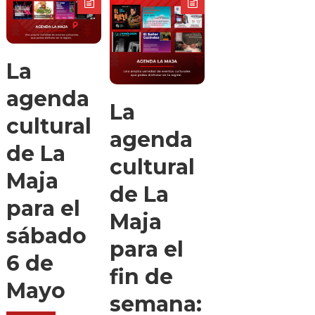
La
agenda
La
cultural
agenda
de La
cultural
Maja
de La
para el
Maja
sábado
para el
6 de
fin de
Mayo
semana: