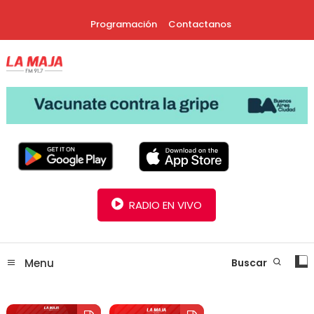
Skip
Programación
Contactanos
To
Content
30 Años Juntos!
Radio La Maja
RADIO EN VIVO
Menu
Buscar