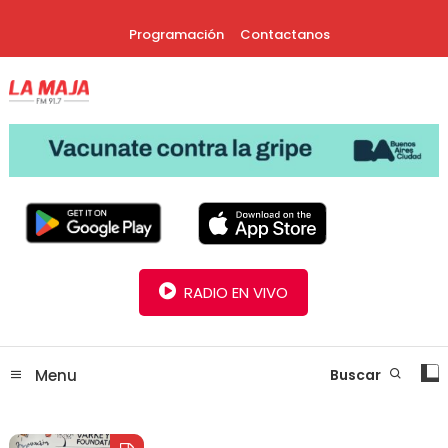
Skip
Programación
Contactanos
To
Content
30 Años Juntos!
Radio La Maja
RADIO EN VIVO
Menu
Buscar