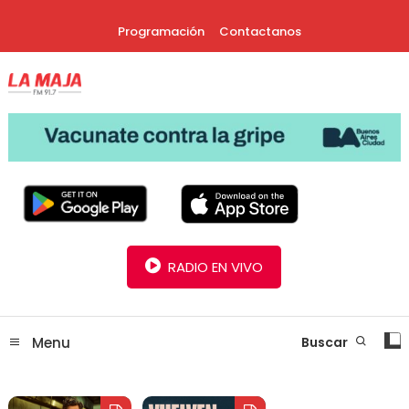
Skip
Programación
Contactanos
To
Content
30 Años Juntos!
Radio La Maja
RADIO EN VIVO
Menu
Buscar