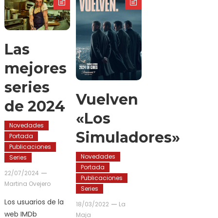
Las
mejores
series
Vuelven
de 2024
«Los
Novedades
Simuladores»
Portada
Publicaciones
Novedades
Series
Portada
22/07/2024
Publicaciones
Martina Ovejero
Series
Los usuarios de la
18/03/2022
La
web IMDb
Maja