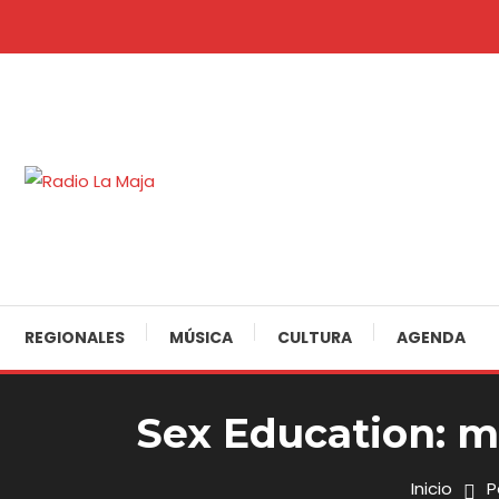
Skip
To
Content
30 Años Juntos!
Radio La Maja
REGIONALES
MÚSICA
CULTURA
AGENDA
Sex Education: m
Inicio
P