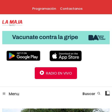
Skip
Programación
Contactanos
To
Content
30 Años Juntos!
Radio La Maja
RADIO EN VIVO
Menu
Buscar