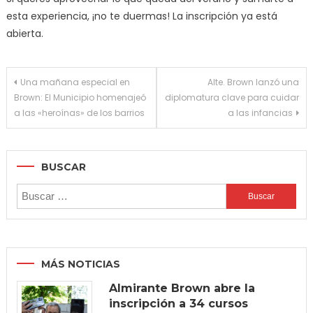
esta experiencia, ¡no te duermas! La inscripción ya está
abierta.
Navegación
Una mañana especial en
Alte. Brown lanzó una
Brown: El Municipio homenajeó
diplomatura clave para cuidar
de
a las «heroínas» de los barrios
a las infancias
entradas
BUSCAR
Buscar:
MÁS NOTICIAS
Almirante Brown abre la
inscripción a 34 cursos