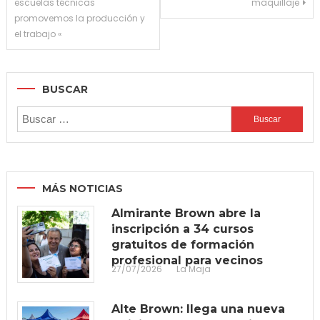
escuelas técnicas
maquillaje
de
promovemos la producción y
entradas
el trabajo «
BUSCAR
Buscar:
MÁS NOTICIAS
Almirante Brown abre la
inscripción a 34 cursos
gratuitos de formación
profesional para vecinos
27/07/2026
La Maja
Alte Brown: llega una nueva