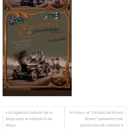
Navegación
La agenda cultural de La
En mayo, el “Circuito de Ahorro
Maja para el sábado 6 de
Brown” presenta màs
de
Mayo
productos de calidad a