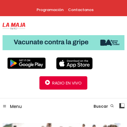
Skip
Programación
Contactanos
To
Content
30 Años Juntos!
Radio La Maja
RADIO EN VIVO
Menu
Buscar