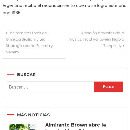
Argentina reciba el reconocimiento que no se logró este año
con 1985.
Navegación
Las primeras fotos de
¡Atención amantes de la
Griselda Siciliani y Leo
música retro! Halloween llegó a
de
Sbaraglia como Zulema y
Temperley
entradas
Menem
BUSCAR
Buscar:
MÁS NOTICIAS
Almirante Brown abre la