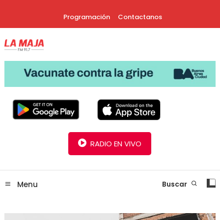
Skip
Programación
Contactanos
To
Content
30 Años Juntos!
Radio La Maja
RADIO EN VIVO
Menu
Buscar