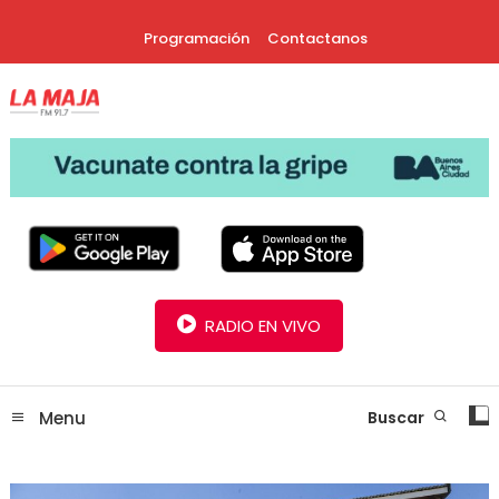
Skip
Programación
Contactanos
To
Content
30 Años Juntos!
Radio La Maja
RADIO EN VIVO
Menu
Buscar