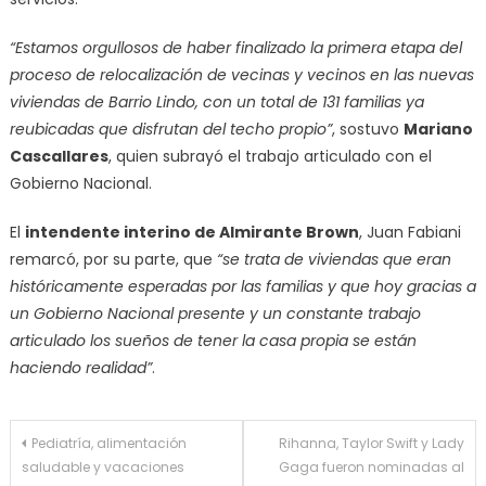
“Estamos orgullosos de haber finalizado la primera etapa del
proceso de relocalización de vecinas y vecinos en las nuevas
viviendas de Barrio Lindo, con un total de 131 familias ya
reubicadas que disfrutan del techo propio”
, sostuvo
Mariano
Cascallares
, quien subrayó el trabajo articulado con el
Gobierno Nacional.
El
intendente interino de Almirante Brown
, Juan Fabiani
remarcó, por su parte, que
“se trata de viviendas que eran
históricamente esperadas por las familias y que hoy gracias a
un Gobierno Nacional presente y un constante trabajo
articulado los sueños de tener la casa propia se están
haciendo realidad”
.
Navegación
Pediatría, alimentación
Rihanna, Taylor Swift y Lady
saludable y vacaciones
Gaga fueron nominadas al
de