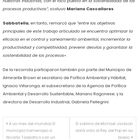
nuestras industrias, con el foco puesto en la sostenibilidad de los
procesos productivos”,
sostuvo
Mariano Cascallares
.
Sabbatella
, en tanto, remarcó que
“entre los objetivos
principales de este trabajo articulado se encuentra optimizar la
eficacia en el control y saneamiento ambiental, incrementar la
productividad y competitividad, prevenir desvíos y garantizar la
sostenibilidad de los procesos»
.
De la recorrida participaron también por parte del Municipio de
Almirante Brown el secretario de Política Ambiental y Hábitat,
Ignacio Villaronga; el subsecretario de la Agencia de Política
Ambiental y Desarrollo Sustentable, Mariano Ragonese; y la
directora de Desarrollo Industrial, Gabriela Pellegrini.
Navegación
A un mes del mundial, El
El sobrino de Michael Jackson
municipio homenajeo a
dará vida al Rey del Pop en su
de
Nicolás Tagliafico con un
biopic