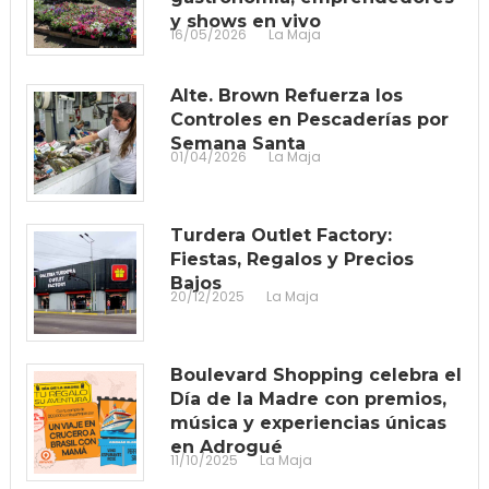
y shows en vivo
16/05/2026
La Maja
Alte. Brown Refuerza los
Controles en Pescaderías por
Semana Santa
01/04/2026
La Maja
Turdera Outlet Factory:
Fiestas, Regalos y Precios
Bajos
20/12/2025
La Maja
Boulevard Shopping celebra el
Día de la Madre con premios,
música y experiencias únicas
en Adrogué
11/10/2025
La Maja