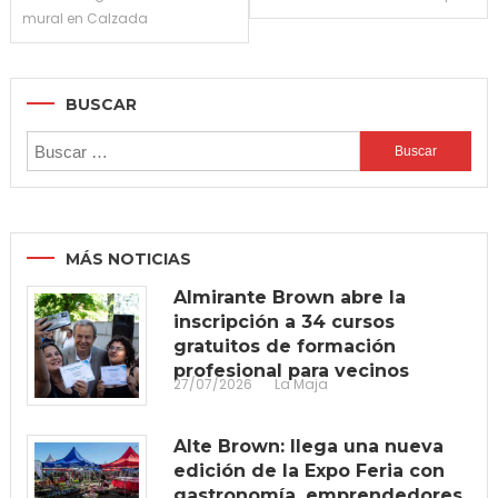
entradas
mural en Calzada
BUSCAR
Buscar:
MÁS NOTICIAS
Almirante Brown abre la
inscripción a 34 cursos
gratuitos de formación
profesional para vecinos
27/07/2026
La Maja
Alte Brown: llega una nueva
edición de la Expo Feria con
gastronomía, emprendedores