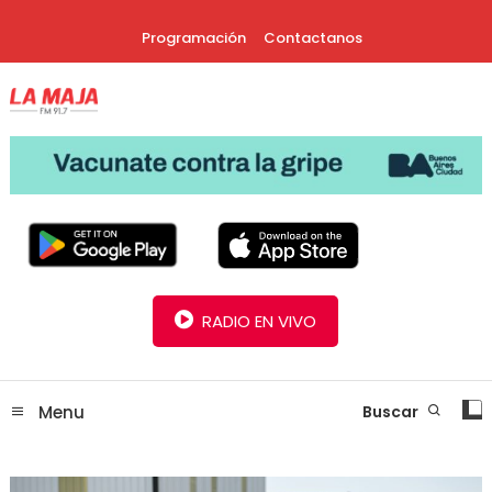
Skip
Programación
Contactanos
To
Content
30 Años Juntos!
Radio La Maja
RADIO EN VIVO
Menu
Buscar