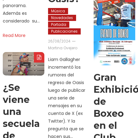
panorama.
Música
Además es
Novedades
considerado su…
Portada
Publicaciones
Read More
26/08/2024
Martina Ovejero
Liam Gallagher
incrementó los
rumores del
Gran
regreso de Oasis
¿Se
Exhibici
luego de publicar
viene
una serie de
de
mensajes en su
una
Boxeo
cuenta de X (ex
secuela
Twitter). Y la
en el
pregunta que se
de
Club
hacen sus…