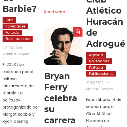
Barbie?
Atlético
Read More
Huracán
Cine
Novedades
de
Portada
Publicaciones
Adrogué
21/08/2024
Martina Ovejero
Agenda
Novedades
El 2023 fue
Portada
marcado por el
Bryan
Publicaciones
exitoso
21/08/2024
Ferry
lanzamiento de
Martina Ovejero
«Barbie: La
celebra
Este sábado 14 de
película»,
septiembre, el
su
protagonizada por
Club Atlético
Margot Robbie y
carrera
Huracán de
Ryan Gosling