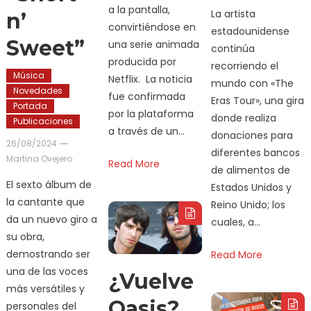
a la pantalla,
La artista
n’
convirtiéndose en
estadounidense
Sweet”
una serie animada
continúa
producida por
recorriendo el
Música
Netflix. La noticia
mundo con «The
Novedades
fue confirmada
Eras Tour», una gira
Portada
por la plataforma
donde realiza
Publicaciones
a través de un…
donaciones para
26/08/2024
diferentes bancos
Martina Ovejero
Read More
de alimentos de
El sexto álbum de
Estados Unidos y
la cantante que
Reino Unido; los
da un nuevo giro a
cuales, a…
su obra,
demostrando ser
Read More
una de las voces
¿Vuelve
más versátiles y
Oasis?
personales del