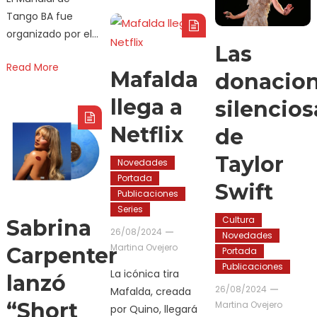
Tango BA fue
organizado por el…
Las
Read More
Mafalda
donacio
llega a
silencios
Netflix
de
Taylor
Novedades
Portada
Swift
Publicaciones
Series
Cultura
Sabrina
26/08/2024
Novedades
Martina Ovejero
Carpenter
Portada
Publicaciones
La icónica tira
lanzó
26/08/2024
Mafalda, creada
“Short
Martina Ovejero
por Quino, llegará