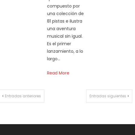
compuesto por
una colección de
81 pistas e ilustra
una aventura
musical sin igual.
Es el primer
lanzamiento, a lo
largo…
Read More
Navegación
Entradas anteriores
Entradas siguientes
de
entradas