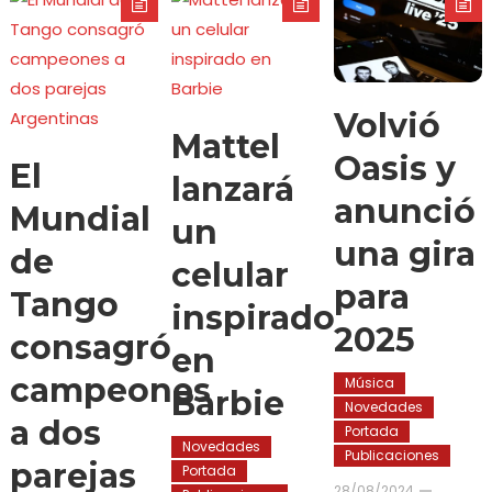
Volvió
Mattel
Oasis y
El
lanzará
anunció
Mundial
un
una gira
de
celular
para
Tango
inspirado
2025
consagró
en
campeones
Música
Barbie
Novedades
a dos
Portada
Novedades
Publicaciones
parejas
Portada
28/08/2024