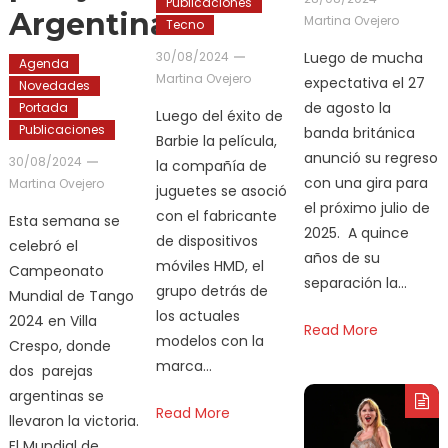
Publicaciones
Argentinas
Martina Ovejero
Tecno
30/08/2024
Luego de mucha
Agenda
Martina Ovejero
expectativa el 27
Novedades
de agosto la
Portada
Luego del éxito de
Publicaciones
banda británica
Barbie la película,
anunció su regreso
30/08/2024
la compañía de
con una gira para
Martina Ovejero
juguetes se asoció
el próximo julio de
con el fabricante
Esta semana se
2025. A quince
de dispositivos
celebró el
años de su
móviles HMD, el
Campeonato
separación la…
grupo detrás de
Mundial de Tango
los actuales
2024 en Villa
Read More
modelos con la
Crespo, donde
marca…
dos parejas
argentinas se
Read More
llevaron la victoria.
El Mundial de