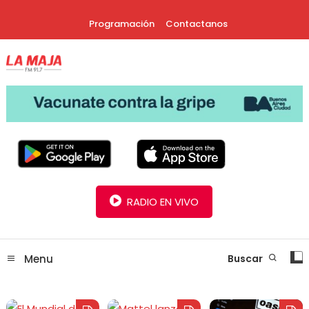
Skip
Programación
Contactanos
To
Content
30 Años Juntos!
Radio La Maja
RADIO EN VIVO
Menu
Buscar