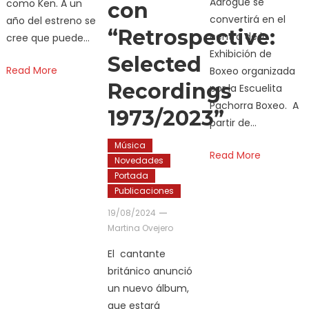
Adrogué se
como Ken. A un
con
convertirá en el
año del estreno se
“Retrospective:
centro de la
cree que puede…
Exhibición de
Selected
Read More
Boxeo organizada
Recordings
por la Escuelita
Pachorra Boxeo. A
1973/2023”
partir de…
Música
Read More
Novedades
Portada
Publicaciones
19/08/2024
Martina Ovejero
El cantante
británico anunció
un nuevo álbum,
que estará