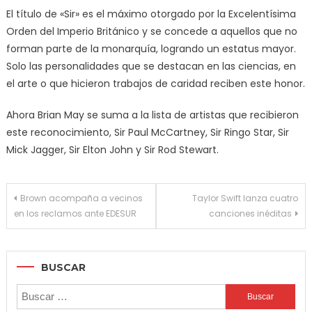
El título de «Sir» es el máximo otorgado por la Excelentísima
Orden del Imperio Británico y se concede a aquellos que no
forman parte de la monarquía, logrando un estatus mayor.
Solo las personalidades que se destacan en las ciencias, en
el arte o que hicieron trabajos de caridad reciben este honor.
Ahora Brian May se suma a la lista de artistas que recibieron
este reconocimiento, Sir Paul McCartney, Sir Ringo Star, Sir
Mick Jagger, Sir Elton John y Sir Rod Stewart.
Navegación
Brown acompaña a vecinos
Taylor Swift lanza cuatro
en los reclamos ante EDESUR
canciones inéditas
de
entradas
BUSCAR
Buscar: