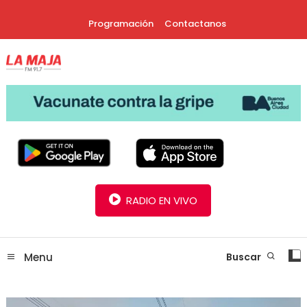
Skip
Programación
Contactanos
To
Content
30 Años Juntos!
Radio La Maja
RADIO EN VIVO
Menu
Buscar