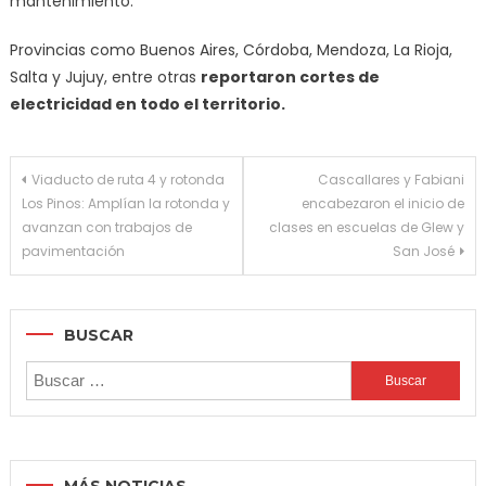
mantenimiento.
Provincias como Buenos Aires, Córdoba, Mendoza, La Rioja,
Salta y Jujuy, entre otras
reportaron cortes de
electricidad en todo el territorio.
Navegación
Viaducto de ruta 4 y rotonda
Cascallares y Fabiani
Los Pinos: Amplían la rotonda y
encabezaron el inicio de
de
avanzan con trabajos de
clases en escuelas de Glew y
entradas
pavimentación
San José
BUSCAR
Buscar:
MÁS NOTICIAS