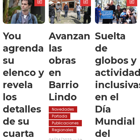
You
Avanzan
Suelta
agrenda
las
de
su
obras
globos y
elenco y
en
activida
revela
Barrio
inclusiva
los
Lindo
en el
detalles
Día
Novedades
Portada
de su
Mundial
Publicaciones
Regionales
cuarta
del
04/04/2022
La