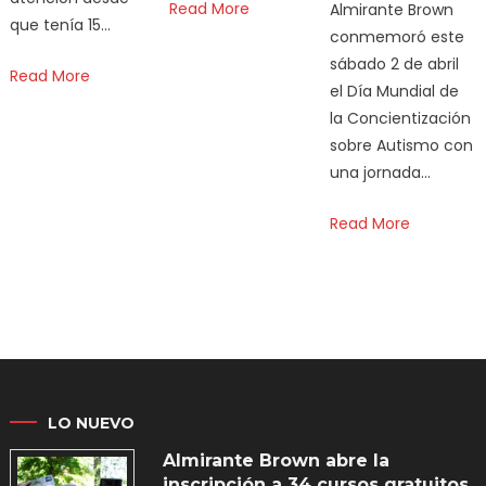
Read More
Almirante Brown
que tenía 15…
conmemoró este
sábado 2 de abril
Read More
el Día Mundial de
la Concientización
sobre Autismo con
una jornada…
Read More
LO NUEVO
Almirante Brown abre la
inscripción a 34 cursos gratuitos