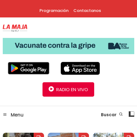
Skip
Programación
Contactanos
To
Content
30 Años Juntos!
Radio La Maja
RADIO EN VIVO
Menu
Buscar