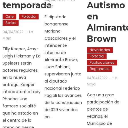
temporada
Autismo
Maja
en
Cine
Portada
El diputado
Series
bonaerense
Almirant
Mariano
04/04/2022
La
Brown
Cascallares y el
Maja
intendente
Tilly Keeper, Amy-
Novedades
interino de
Leigh Hickman y Ed
Portada
Almirante Brown,
Publicaciones
Speleers serán
Juan Fabiani,
Regionales
actores regulares
supervisaron junto
en la nueva
04/04/2022
La
al diputado
entrega. Keeper
Maja
nacional Federico
interpretará a Lady
Con una gran
Fagioli los avances
Phoebe, una
participación de
de la construcción
famosa socialité
cientos de
de 329 viviendas
que ha estado en
vecinos, el
en…
el centro de la
Municipio de
atención desde