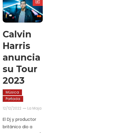
Calvin
Harris
anuncia
su Tour
2023
Música
Portada
12/12/2022
La Maja
El Dj y productor
británico dio a