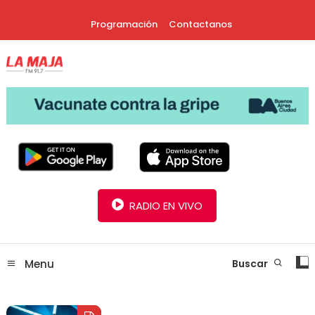
Skip
Programación
Contactanos
To
Content
30 Años Juntos!
Radio La Maja
RADIO EN VIVO
Menu
Buscar