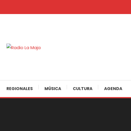
Skip
To
Content
30 Años Juntos!
Radio La Maja
REGIONALES
MÚSICA
CULTURA
AGENDA