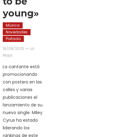
to be
young»
Música
Novedades
Portada
16/08/2023
La
Maja
La cantante está
promocionando
con posters en las
calles y varias
publicaciones el
lanzamiento de su
nuevo single. Miley
Cyrus ha estado
liderando los
rankings de este