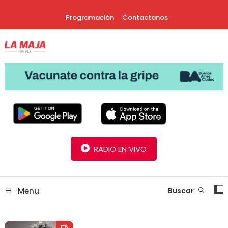
Skip
Programación
Contactanos
To
Content
30 Años Juntos!
Radio La Maja
RADIO EN VIVO
Menu
Buscar