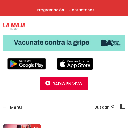
Skip
Programación
Contactanos
To
Content
30 Años Juntos!
Radio La Maja
RADIO EN VIVO
Menu
Buscar