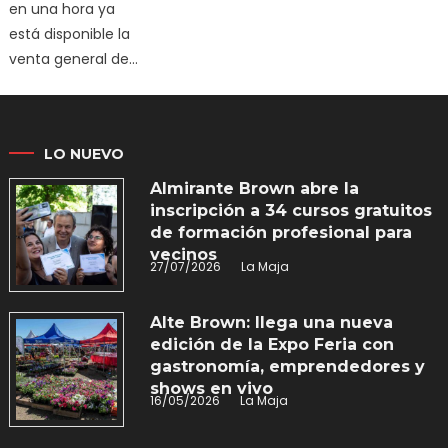
en una hora ya
está disponible la
venta general de…
Read More
LO NUEVO
Almirante Brown abre la
inscripción a 34 cursos gratuitos
de formación profesional para
vecinos
27/07/2026
La Maja
Alte Brown: llega una nueva
edición de la Expo Feria con
gastronomía, emprendedores y
shows en vivo
16/05/2026
La Maja