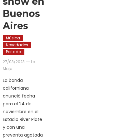
show en
Buenos
Aires
Música
Novedades
Portada
27/03/2023
La
Maja
La banda
californiana
anunció fecha
para el 24 de
noviembre en el
Estadio River Plate
y con una
preventa agotada