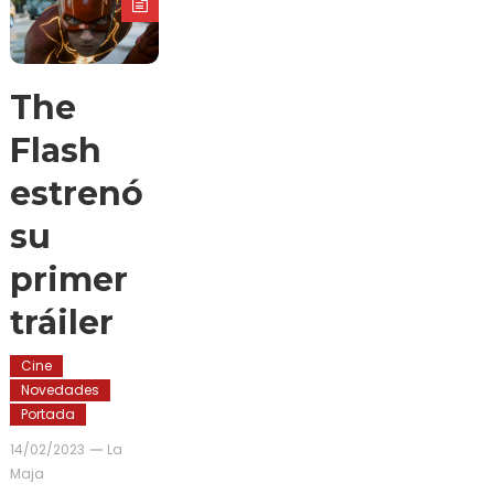
The
Flash
estrenó
su
primer
tráiler
Cine
Novedades
Portada
14/02/2023
La
Maja