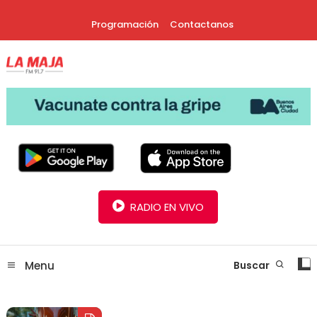
Skip
Programación
Contactanos
To
Content
30 Años Juntos!
Radio La Maja
RADIO EN VIVO
Menu
Buscar