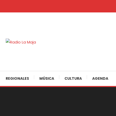
Skip
To
Content
30 Años Juntos!
Radio La Maja
REGIONALES
MÚSICA
CULTURA
AGENDA