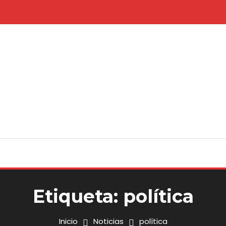
Etiqueta:
política
Inicio
Noticias
política