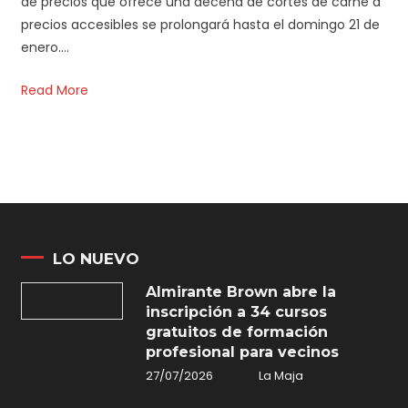
de precios que ofrece una decena de cortes de carne a
precios accesibles se prolongará hasta el domingo 21 de
enero….
Read More
LO NUEVO
Almirante Brown abre la
inscripción a 34 cursos
gratuitos de formación
profesional para vecinos
27/07/2026
La Maja